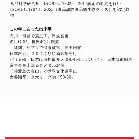
食品科学研究所 ISO/IEC 17025：2017認定の返納を行い、
ISO/IEC 17043：2023（食品試験食品微生物クラス）を認定取
得
この年にあった出来事
石川・能登で震度７、津波被害
名目GDP、世界4位に転落
「紅麹」サプリで健康被害、自主回収
日本銀行、２０年ぶりに新紙幣発行
パリ五輪、日本は海外最多メダル45個、パリパラ、日本は前回東
京大会を上回る金メダル14個
「佐渡島の金山」が世界文化遺産に
大谷翔平、米大リーグ初「50-50」