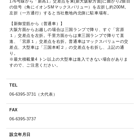
176号線から「新高1」交差点を東(新大阪駅方面)に曲がり2個目
の信号（角にイオンSMマックスバリュー）を左折し約200M。
左折（一方通行）すると当社敷地内北側に駐車場有。
【新御堂筋から（普通車）】
大阪方面からお越しの場合は三国ランプで降り、すぐ「宮原
１」交差点を左折。千里方面からは東三国ランプで降りて直
進、「宮原１」交差点を右折。普通車はマックスバリューの交
差点、大型車は「三国本町２」の交差点を右折し、上記の通
り。
※最大積載量4 トン以上の大型車は進入できない場合がありま
すので、ご注意ください。
TEL
06-6395-3731（大代表）
FAX
06-6395-3737
設立年月日