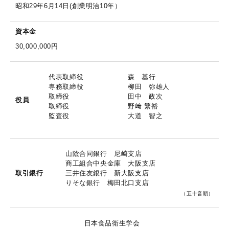
昭和29年6月14日(創業明治10年）
資本金
30,000,000円
代表取締役
森 基行
専務取締役
柳田 弥雄人
取締役
田中 政次
役員
取締役
野﨑 繁裕
監査役
大道 智之
山陰合同銀行 尼崎支店
商工組合中央金庫 大阪支店
取引銀行
三井住友銀行 新大阪支店
りそな銀行 梅田北口支店
（五十音順）
日本食品衛生学会