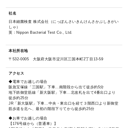
社名
日本細菌検査 株式会社（にっぽんさいきんけんさかぶしきがい
しゃ）
英：Nippon Bacterial Test Co., Ltd.
本社所在地
〒532-0005 大阪府大阪市淀川区三国本町2丁目13-59
アクセス
◆電車でお越しの場合
阪急宝塚線「三国駅」下車…南階段から出て徒歩約5分
地下鉄御堂筋線「新大阪駅」下車…北改札を出て4番出口より
徒歩約25分
JR「新大阪駅」下車…中央・東出口を経て３階西口より新御堂
筋歩道を北へ、最初の階段下りてから徒歩約25分
◆お車でお越しの場合
【176号線から（普通車）】