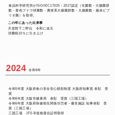
食品科学研究所がISO/IEC17025：2017認定（生菌数・大腸菌群
数・黄色ブドウ球菌数・糞便系大腸菌群数・大腸菌数・腸炎ビブ
リオ菌）を取得。
この年にあった出来事
天皇陛下ご即位 令和に改元
消費税10％に引き上げ
2024
令和6年
令和5年度 大阪府食の安全安心顕彰制度 大阪府知事賞 表彰 受
賞
令和6年度 大阪市健康局 表彰 受賞（三国工場）
令和6年度 大阪府保健衛生関係功労者・優良施設 知事表彰 受
賞（三国工場）
三国工場 JFS-B規格適合証明取得