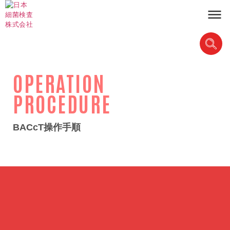
OPERATION
PROCEDURE
BACcT操作手順