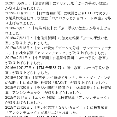
2020年3月9日：【讀賣新聞】にアリオ八尾「ぷーの手洗い教室」
が取り上げられました。
2019年11月11日：【日本食糧新聞】に咲州こどもEXPOでのフル
タ製菓株式会社コラボ教室「バクバクっとチョコレート教室」が取
り上げられました。
2018年8月7日：【時局 雑誌】に「ぷー手洗い教室」が取り上げら
れました。
2018年7月21日：【南信州新聞】に慈光幼稚園「ぷーの手洗い教
室」が取り上げられました。
2017年6月18日：【テレビ愛知「データで分析！サンデージャーナ
ル」】に検査試薬「アンシンチェック」が取り上げられました。
2017年2月1日：【中日新聞】に黒笹保育園「ぷーの手洗い教室」
が取り上げられました。
2016年10月27日：【FM 千里83.7】に衛生教室「ぷーの手洗い教
室」が取り上げられました。
2015年10月期：【関西テレビ 連続ドラマ「レディ・ダ・ヴィンチ
の診断」】に食品衛生検査器「BACcT」が取り上げられました。
2015年7月20日：【ラジオ関西「時間です！林編集長」】に検査試
薬「アンシンチェック」が取り上げられました。
2015年6月7日：【エッセ 雑誌】に検査試薬「アンシンチェック」
が取り上げられました。
2015年2月16日：【テレビ東京「なないろ日和！」】に検査試薬
「アンシンチェック」が取り上げられました。