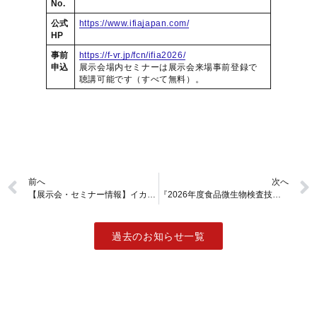
No.
公式
https://www.ifiajapan.com/
HP
事前
https://f-vr.jp/fcn/ifia2026/
申込
展示会場内セミナーは展示会来場事前登録で
聴講可能です（すべて無料）。
前へ
次へ
【展示会・セミナー情報】イカリ消毒㈱主催 『IFAS2026 in宇都宮（4/23＠栃木県宇都宮市）』 のご案内！
『2026年度食品微生物検査技能試験（ISO/IEC17043：2023技能試験提供者認定）』 第1回締切約2週間前のご案内
過去のお知らせ一覧