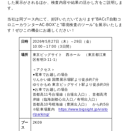
した展示がされるほか、検査内容や結果の活かし方をご説明しま
す。
当社は同ブース内にて、好評いただいております“BACcT自動コ
ロニーカウンターAC-BOX”と“環境検査のツール”を展示いたしま
す！ぜひこの機会にお越しください！
日時
2026年5月27日（木）～29日（金）
10:00～17:00（3日間）
場所
東京ビッグサイト 西ホール （東京都江東
区有明3-11-1）
＜アクセス＞
●電車でお越しの場合
りんかい線 国際展示場駅より徒歩約7分
ゆりかもめ 東京ビッグサイト駅より徒歩約3分
●お車でお越しの場合
首都高11号台場線（台場出入口）、首都高湾
岸線（臨海副都心出入口／有明出入口）
首都高10号晴海線（豊洲出入口） から約5分
※駐車場案内
https://www.bigsight.jp/visito
r/parking/
ブー
2K09
ス