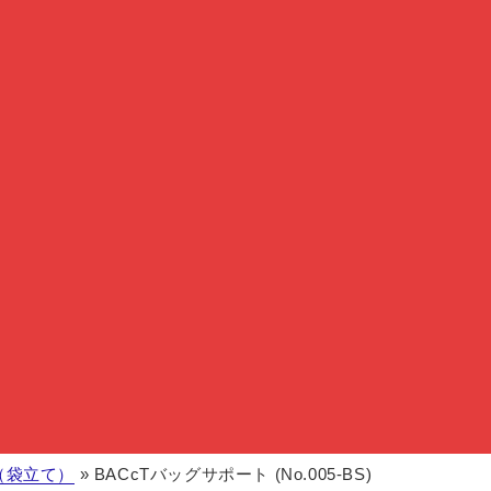
（袋立て）
»
BACcTバッグサポート (No.005-BS)