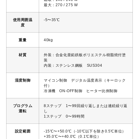
最大：270 / 275 W
使用周囲温
-5〜35℃
度
重量
40kg
材質
外装：合金化亜鉛鉄板ポリエステル樹脂焼付塗
装
内装：ステンレス鋼板 SUS304
湿度制御
マイコン制御 デジタル温度表示（キーロック
付）
冷凍機 ON-OFF制御 ヒーター比例制御
プログラム
8ステップ 1〜99回繰り返しまたは連続繰り返
運転
し
1ステップ 0〜99時間
設定範囲
-15℃〜+50.0℃（-10℃以下を除き0.5℃単位）
+35.0℃〜+40.0℃（0.1℃単位）