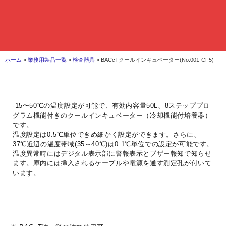
ホーム
»
業務用製品一覧
»
検査器具
»
BACcTクールインキュベーター(No.001-CF5)
-15〜50℃の温度設定が可能で、有効内容量50L、8ステッププロ
グラム機能付きのクールインキュベーター（冷却機能付培養器）
です。
温度設定は0.5℃単位できめ細かく設定ができます。さらに、
37℃近辺の温度帯域(35～40℃)は0.1℃単位での設定が可能です。
温度異常時にはデジタル表示部に警報表示とブザー報知で知らせ
ます。庫内には挿入されるケーブルや電源を通す測定孔が付いて
います。