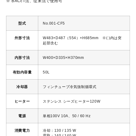
※ BACcT法、従来法で使用可
型式
No.001-CF5
外形寸法
W483×D487（554）×H685mm ※( )内は突
起部含む
内形寸法
W400×D335×H370mm
有効内容量
50L
冷却器
フィンチューブ冷気強制循環式
ヒーター
ステンレス シーズヒーター120W
電源
単相100V 10A、50 / 60 Hz
消費電力
冷却：130 / 135 W
霜取：140 / 140 W