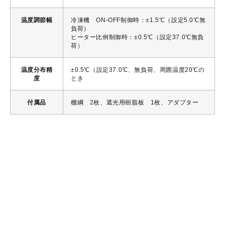
温度調節幅
冷凍機 ON-OFF制御時：±1.5℃（設定5.0℃無
負荷）
ヒーター比例制御時：±0.5℃（設定37.0℃無負
荷）
温度分布精
±0.5℃（設定37.0℃、無負荷、周囲温度20℃の
度
とき
付属品
棚綱 2枚、遮光用樹脂板 1枚、アダプター