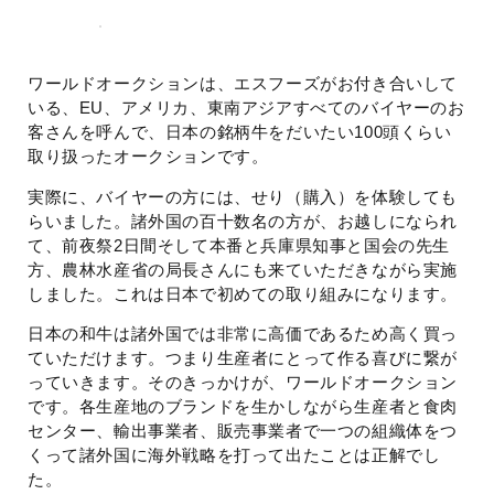
ワールドオークションは、エスフーズがお付き合いして
いる、EU、アメリカ、東南アジアすべてのバイヤーのお
客さんを呼んで、日本の銘柄牛をだいたい100頭くらい
取り扱ったオークションです。
実際に、バイヤーの方には、せり（購入）を体験しても
らいました。諸外国の百十数名の方が、お越しになられ
て、前夜祭2日間そして本番と兵庫県知事と国会の先生
方、農林水産省の局長さんにも来ていただきながら実施
しました。これは日本で初めての取り組みになります。
日本の和牛は諸外国では非常に高価であるため高く買っ
ていただけます。つまり生産者にとって作る喜びに繋が
っていきます。そのきっかけが、ワールドオークション
です。各生産地のブランドを生かしながら生産者と食肉
センター、輸出事業者、販売事業者で一つの組織体をつ
くって諸外国に海外戦略を打って出たことは正解でし
た。