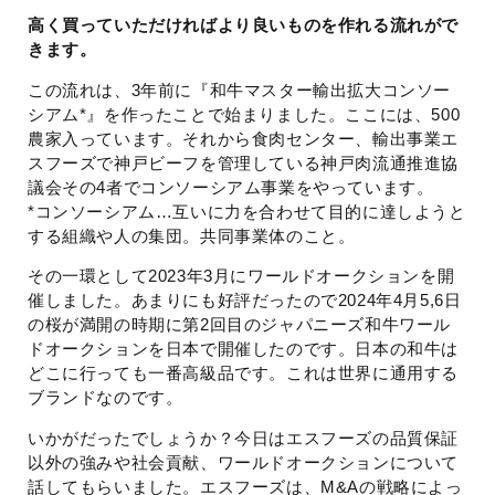
高く買っていただければより良いものを作れる流れがで
きます。
この流れは、3年前に『和牛マスター輸出拡大コンソー
シアム*』を作ったことで始まりました。ここには、500
農家入っています。それから食肉センター、輸出事業エ
スフーズで神戸ビーフを管理している神戸肉流通推進協
議会その4者でコンソーシアム事業をやっています。
*コンソーシアム…互いに力を合わせて目的に達しようと
する組織や人の集団。共同事業体のこと。
その一環として2023年3月にワールドオークションを開
催しました。あまりにも好評だったので2024年4月5,6日
の桜が満開の時期に第2回目のジャパニーズ和牛ワール
ドオークションを日本で開催したのです。日本の和牛は
どこに行っても一番高級品です。これは世界に通用する
ブランドなのです。
いかがだったでしょうか？今日はエスフーズの品質保証
以外の強みや社会貢献、ワールドオークションについて
話してもらいました。エスフーズは、M&Aの戦略によっ