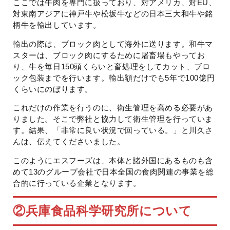
ここでは牛肉を専門に扱っており、対アメリカ、対EU、
対東南アジアに神戸牛や松坂牛などの日本三大和牛や銘
柄牛を輸出しています。
輸出の際は、ブロック肉として海外に送ります。和牛マ
スターは、ブロック肉にするために屠畜場もやってお
り、牛を毎日150頭くらいと畜処理をしてカット、ブロ
ック包装までを行います。輸出額だけでも5年で100億円
くらいにのぼります。
これだけの作業を行うのに、衛生管理を高める必要があ
りました。そこで弊社と協力して衛生管理を行っていま
す。結果、「非常に良い状況で回っている。」と川久さ
んは、伝えてくださいました。
このようにエスフーズは、本体と諸外国にあるものも含
めて13のグループ会社で日本全国の食肉関連の事業を総
合的に行っている企業となります。
②
兵庫食品科学研究所について