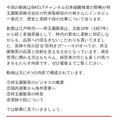
今回の動画はBACcTチャンネル日本細菌検査の野﨑が祥
玉園製茶株式会社の代表取締役の小林さんにインタビュ
ー形式で、歴史と茶師十段の仕事について迫ります。
創業は江戸時代——祥玉園製茶は、文政10年（1827年）
から続く老舗茶舗として、時代の変化に柔軟に対応しな
がらも、品質への揺るぎないこだわりを貫いてきまし
た。茶師十段が語る“目利き力”——そのすべてが、祥玉
園製茶の品質と信頼を支える土台となっています。衛生
管理に携わる方はもちろん、経営者の方にも多くの気づ
きをもたらす内容です。ぜひ最後までご覧ください。
動画は主に4つの内容で構成されています。
①祥玉園製茶のビジネスの概要
②国内需要から海外需要へ
③祥玉園製茶の特長
④茶師十段について
では順番に見ていきましょう。