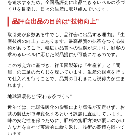
を追求するため。全国品評会に出品できるレベルの茶づ
くりを目指し、日々の生産に取り組んでいます。
品評会出品の目的は“技術向上”
取引先が多数ある中でも、品評会に出品する理由は「生
産技術の向上」にあります。最高品質の抹茶をつくる技
術があってこそ、幅広い品質への理解が深まり、顧客の
求めるレベルに応じた製品提供が可能になるのです。
この考え方に基づき、祥玉園製茶は「生産者」と「問
屋」の二足のわらじを履いています。生産の視点を持っ
て仕入れを行うことで、品質の目利きにも説得力が生ま
れます。
地球温暖化と“変わる茶づくり”
近年では、地球温暖化の影響により気温が安定せず、お
茶の製法が毎年変化するという課題に直面しています。
味の安定性を保つために、肥料の施肥方法や覆いのかけ
方などを自社で実験的に繰り返し、技術の蓄積を図って
います。