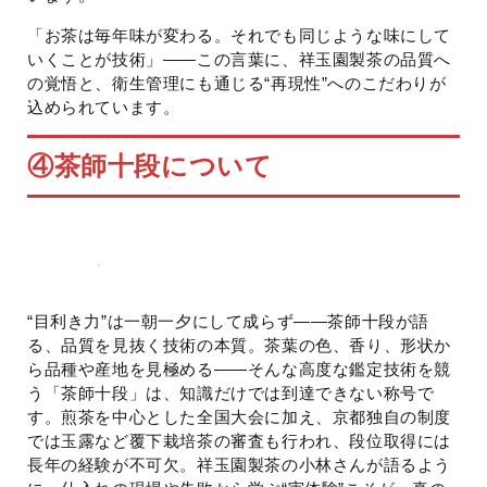
「お茶は毎年味が変わる。それでも同じような味にして
いくことが技術」——この言葉に、祥玉園製茶の品質へ
の覚悟と、衛生管理にも通じる“再現性”へのこだわりが
込められています。
④
茶師十段について
“目利き力”は一朝一夕にして成らず——茶師十段が語
る、品質を見抜く技術の本質。茶葉の色、香り、形状か
ら品種や産地を見極める——そんな高度な鑑定技術を競
う「茶師十段」は、知識だけでは到達できない称号で
す。煎茶を中心とした全国大会に加え、京都独自の制度
では玉露など覆下栽培茶の審査も行われ、段位取得には
長年の経験が不可欠。祥玉園製茶の小林さんが語るよう