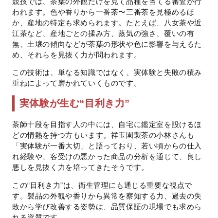
競技では、茶葉の外観だけを見て品種を当てる審査が行
われます。色や香りから一番茶〜三番茶を見極めるほ
か、産地の特定も求められます。たとえば、八女茶や近
江茶など、産地ごとの揉み方、蒸気の強さ、覆いの有
無、土壌の傾向などが茶葉の形状や色に影響を与えるた
め、それらを見抜く力が問われます。
この技術は、単なる知識ではなく、実体験と失敗の積み
重ねによって磨かれていくものです。
実体験が生む“目利き力”
茶師十段を目指す人の中には、自宅に鑑定室を設けるほ
どの情熱を持つ方もいます。祥玉園製茶の小林さんも
「実体験が一番大切」と語っており、若い頃からの仕入
れ経験や、客受けの悪かった商品の分析を通じて、良し
悪しを見抜く力を培ってきたそうです。
この“目利き力”は、衛生管理にも通じる重要な視点で
す。製品の外観や香りから異常を察知する力、過去の失
敗から学び改善する姿勢は、品質保証の現場でも求めら
れる資質です。