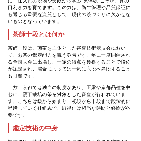
に、仕入れの現場や失敗から学ぶ“実体験”こそが、真の
目利き力を育てます。この力は、衛生管理や品質保証に
も通じる重要な資質として、現代の茶づくりに欠かせな
いものとなっています。
茶師十段とは何か
茶師十段は、煎茶を主体とした審査技術競技会におい
て、お茶の鑑定能力を競う称号です。年に一度開催され
る全国大会に出場し、一定の得点を獲得することで段位
が認定され、場合によっては一気に六段へ昇段すること
も可能です。
一方、京都では独自の制度があり、玉露や京都品種を中
心に、覆下栽培の茶を対象とした審査が行われていま
す。こちらは級から始まり、初段から十段まで段階的に
昇段していく仕組みで、取得には相当な時間と経験が必
要です。
鑑定技術の中身