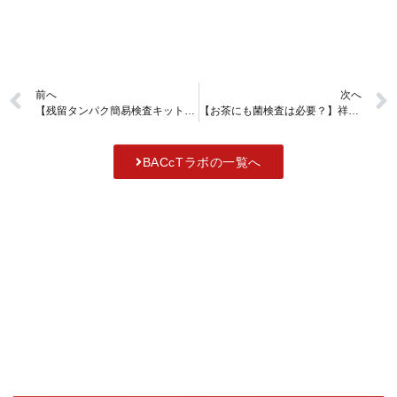
前へ
次へ
【残留タンパク簡易検査キット活用事例】SWAB-Proは食品工場のラインの清掃確認にもご使用いただけます【マリンフード様】
【お茶にも菌検査は必要？】祥玉園製茶の品質管理体制について聞いてみました【祥玉園製茶】
BACcTラボの一覧へ