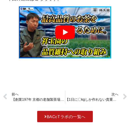
前へ
次へ
【創業197年 京都の老舗製茶場】茶師十段の匠に祥玉園製茶の歴史やお茶の鑑定技術について聞きました【祥玉園製茶】
【1日に〇kgしか作れない貴重な抹茶】年代物の石臼を使って作るこだわりの抹茶ができるまで【祥玉園製茶/工場見学】
BACcTラボの一覧へ