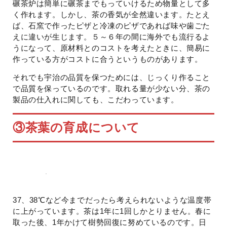
碾茶炉は簡単に碾茶までもっていけるため物量として多
く作れます。しかし、茶の香気が全然違います。たとえ
ば、石窯で作ったピザと冷凍のピザであれば味や歯ごた
えに違いが生じます。５～６年の間に海外でも流行るよ
うになって、原材料とのコストを考えたときに、簡易に
作っている方がコストに合うというものがあります。
それでも宇治の品質を保つためには、じっくり作ること
で品質を保っているのです。取れる量が少ない分、茶の
製品の仕入れに関しても、こだわっています。
③
茶葉の育成について
37、38℃など今までだったら考えられないような温度帯
に上がっています。茶は1年に1回しかとりません。春に
取った後、1年かけて樹勢回復に努めているのです。日