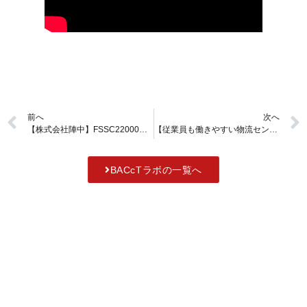
前へ
次へ
【株式会社陣中】FSSC22000取得への道のりと微生物検査の工夫【品質管理インタビュー】
【従業員も働きやすい物流センター】大阪・株式会社フリゴの咲洲物流センターを見学しました【後編/株式会社フリゴ】
BACcTラボの一覧へ