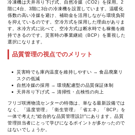
冷凍機は天井吊り下げ式、自然冷媒（CO2）を採用。2
階に4台、3階に3台の冷凍機を設置しています。温暖化
係数の高い冷媒を避け、補助金を活用しながら環境負荷
を抑えているのです。空冷方式を採用した理由がありま
す。水冷方式に比べて、空冷方式は断水時でも稼働を維
持できるのです。災害時の事業継続（BCP）を重視した
選択になります。
品質管理の視点でのメリット
災害時でも庫内温度を維持しやすい → 食品廃棄リ
スクの低減
自然冷媒の採用 → 環境配慮型の品質保証体制
天井吊り下げ式 → 清掃性・点検性の向上
フリゴ咲洲物流センターの特徴は、単なる最新設備では
なく、「温度管理」「衛生管理」「省エネ」「BCP」を
一体で考えた“総合的な品質管理設計”にあります。品質
管理担当者にとって学びになるポイントが多かったので
はないでしょうか。