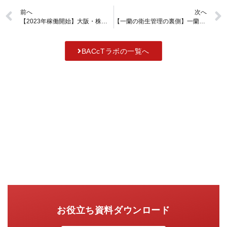
前へ
次へ
【2023年稼働開始】大阪・株式会社フリゴの咲洲物流センターを見学しました【前編/株式会社フリゴ】
【一蘭の衛生管理の裏側】一蘭の店舗の仕組みや衛生管理への取り組みについてインタビューしました【一蘭/小戸店】
BACcTラボの一覧へ
お役立ち資料ダウンロード